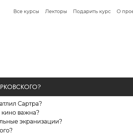
Все курсы
Лекторы
Подарить курс
О про
АРКОВСКОГО?
атлил Сартра?
в кино важна?
альные экранизации?
кого?