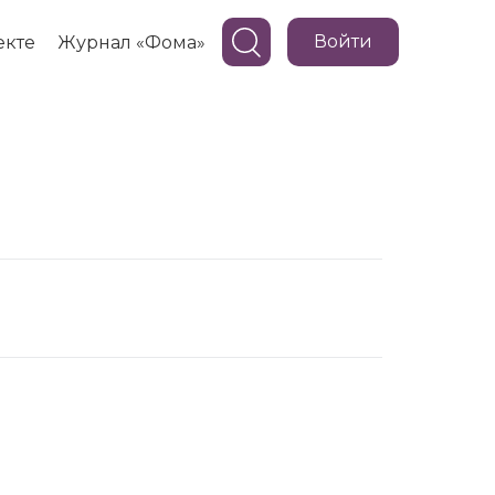
Войти
екте
Журнал «Фома»