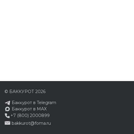
© БАККУРОТ 2026
Баккурот в Telegram
Баккурот в MAX
+7 (800) 2000899
bakkurot@foma.ru