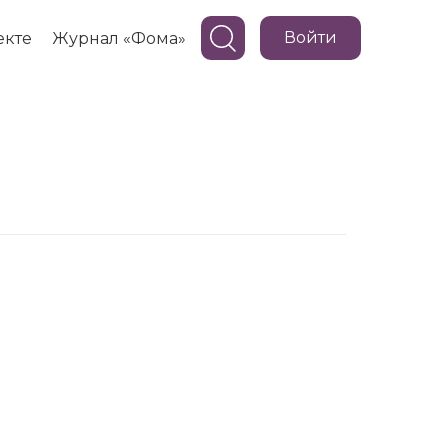
Войти
екте
Журнал «Фома»