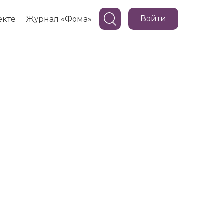
Войти
екте
Журнал «Фома»