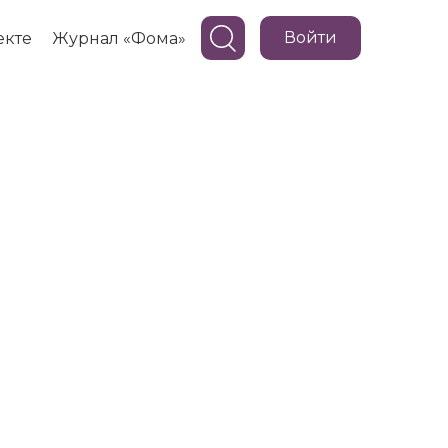
Войти
екте
Журнал «Фома»