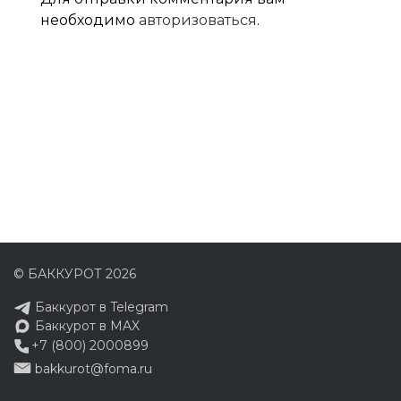
необходимо
авторизоваться
.
© БАККУРОТ 2026
Баккурот в Telegram
Баккурот в MAX
+7 (800) 2000899
bakkurot@foma.ru