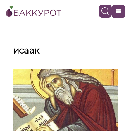
исаак