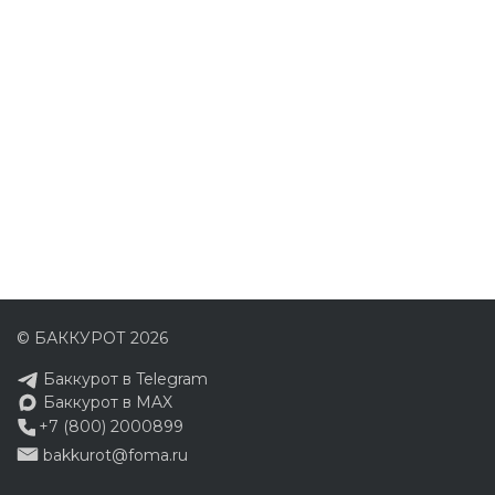
© БАККУРОТ 2026
Баккурот в Telegram
Баккурот в MAX
+7 (800) 2000899
bakkurot@foma.ru