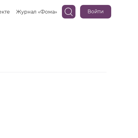
Войти
екте
Журнал «Фома»