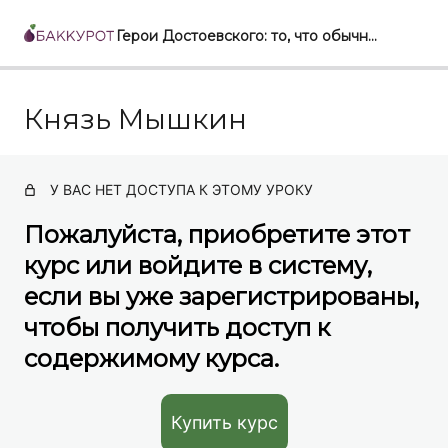
Герои Достоевского: то, что обычно о них не говорят
Князь Мышкин
Иван Карамазов
Алёша Карамазов
У ВАС НЕТ ДОСТУПА К ЭТОМУ УРОКУ
Митя Карамазов
Пожалуйста, приобретите этот
Князь Мышкин
курс или войдите в систему,
Настасья Филипповна
если вы уже зарегистрированы,
чтобы получить доступ к
содержимому курса.
Купить курс