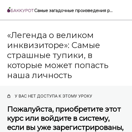
Самые загадочные произведения русской литературы: перечитать, понять, полюбить
«Легенда о великом
«Шинель». Как надёжно зарыть в землю таланты и
погореть на единственном достижении
инквизиторе»: Самые
«Обломов». Воспитать ребёнка так, чтобы он не смог
страшные тупики, в
реализоваться. Хроника действия «родительских
сценариев»
которые может попасть
«Легенда о великом инквизиторе»: Самые
наша личность
страшные тупики, в которые может попасть наша
личность
«Смерть Ивана Ильича»: Почему Церковь против
У ВАС НЕТ ДОСТУПА К ЭТОМУ УРОКУ
эвтаназии
Пожалуйста, приобретите этот
«Вишнёвый сад»: Как человек теряет последний
осколок рая
курс или войдите в систему,
если вы уже зарегистрированы,
«Двенадцать»: С кем и почему идет Иисус Христос