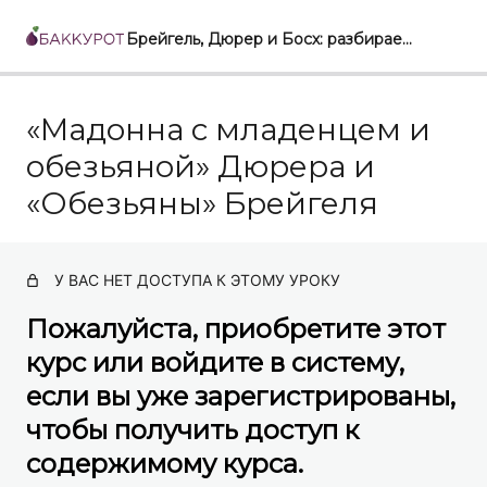
Брейгель, Дюрер и Босх: разбираем скрытый смысл работ великих художников
«Мадонна с младенцем и
Питер Брейгель «Вавилонская башня». Картина-
символ и пути ее истолкования
обезьяной» Дюрера и
Питер Брейгель «Несение креста на Голгофу». Явный
«Обезьяны» Брейгеля
и скрытый смысл и его истолкование
Питер Брейгель. «Слепые» и символика «слепоты» в
мире Брейгеля
У ВАС НЕТ ДОСТУПА К ЭТОМУ УРОКУ
Босх. «Воз сена» и другие триптихи Босха.
Пожалуйста, приобретите этот
Христианская символика и обличительная проповедь
курс или войдите в систему,
Босх и Брейгель. Явные и скрытые переклички
если вы уже зарегистрированы,
художников
чтобы получить доступ к
Босх и Брейгель. Два «Поклонения волхвов», полные
странных символов
содержимому курса.