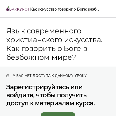
Как искусство говорит о Боге: разбираем все от икон до современных арт-проектов. Персональный пакет
Язык современного
Искусство как диалог с Богом
христианского искусства.
Мозаики Равенны – образ Небесного Царства
Как говорить о Боге в
Византия. Свет Преображения
безбожном мире?
Джотто. Поворот к человеку
Рафаэль. С небес на землю
У ВАС НЕТ ДОСТУПА К ДАННОМУ УРОКУ
Рембрандт. Библия как Книга жизни
Зарегистрируйтесь или
Иванов — Ге — Поленов. Поиски Христа
войдите, чтобы получить
доступ к материалам курса.
Язык современного христианского искусства. Как
говорить о Боге в безбожном мире?