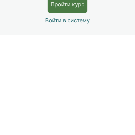
Картина Рембранта «Блудный сын». Как художник
Пройти курс
изображает библейский сюжет?
Войти в систему
«Страстная седмица в древней и новой
иконографии»
Назад
Далее