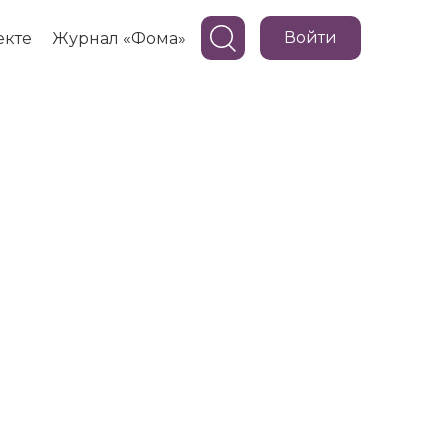
Войти
екте
Журнал «Фома»