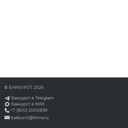
© БАККУРОТ 2026
Баккурот в Telegram
Баккурот в MAX
+7 (800) 2000899
bakkurot@foma.ru