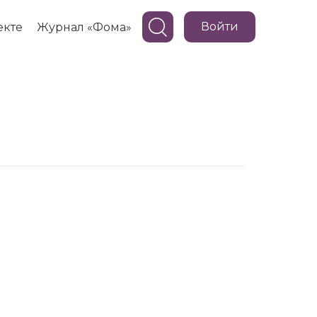
Войти
екте
Журнал «Фома»