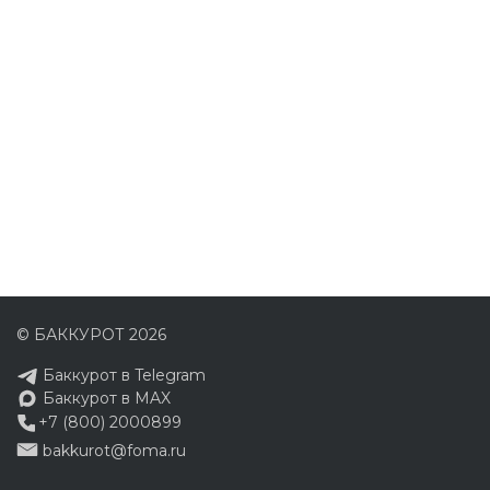
© БАККУРОТ 2026
Баккурот в Telegram
Баккурот в MAX
+7 (800) 2000899
bakkurot@foma.ru