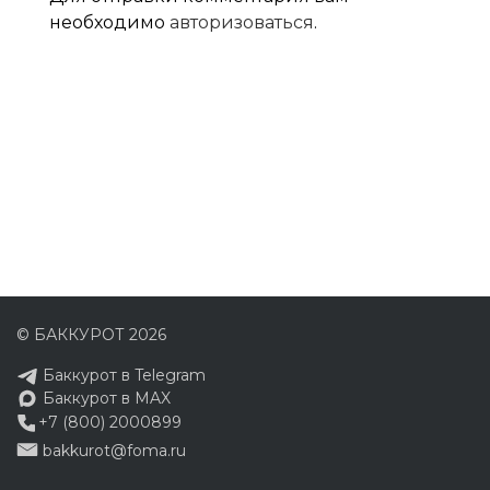
необходимо
авторизоваться
.
© БАККУРОТ 2026
Баккурот в Telegram
Баккурот в MAX
+7 (800) 2000899
bakkurot@foma.ru