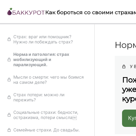
Как бороться со своими страха
Страх: враг или помощник?
Нужно ли побеждать страх?
Норм
Норма и патология: страх
мобилизующий и
парализующий.
У 
Мысли о смерти: чего мы боимся
Пож
на самом деле?
уже
Страх потери: можно ли
кур
пережить?
Социальные страхи: бедности,
остракизма, потери смысла￼
Ку
Семейные страхи. До свадьбы.