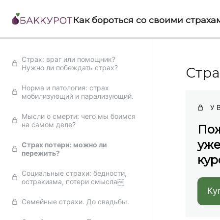
Как бороться со своими страха
Страх: враг или помощник?
Нужно ли побеждать страх?
Стра
Норма и патология: страх
мобилизующий и парализующий.
У 
Мысли о смерти: чего мы боимся
на самом деле?
Пож
уже
Страх потери: можно ли
пережить?
кур
Социальные страхи: бедности,
остракизма, потери смысла￼
Ку
Семейные страхи. До свадьбы.