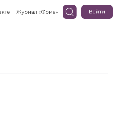
Войти
екте
Журнал «Фома»